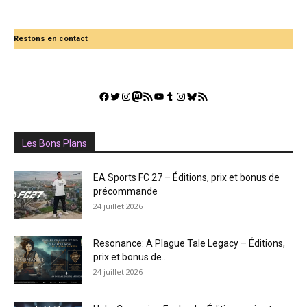
Restons en contact
Facebook
Twitter
Instagram
Mastodon
Flux RSS
YouTube
Tumblr
Instagram
Bluesky
GestGame
Les Bons Plans
EA Sports FC 27 – Éditions, prix et bonus de
précommande
24 juillet 2026
Resonance: A Plague Tale Legacy – Éditions,
prix et bonus de...
24 juillet 2026