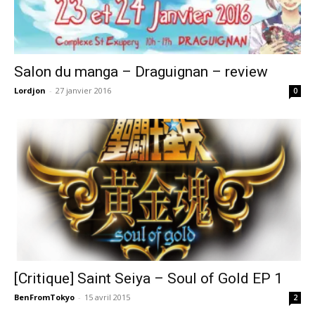
Salon du manga – Draguignan – review
Lordjon
-
27 janvier 2016
0
[Critique] Saint Seiya – Soul of Gold EP 1
BenFromTokyo
-
15 avril 2015
2