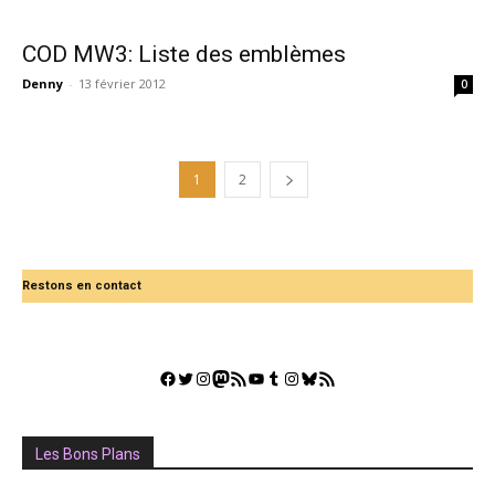
COD MW3: Liste des emblèmes
Denny
-
13 février 2012
0
1
2
Restons en contact
Facebook
Twitter
Instagram
Mastodon
Flux RSS
YouTube
Tumblr
Instagram
Bluesky
GestGame
Les Bons Plans