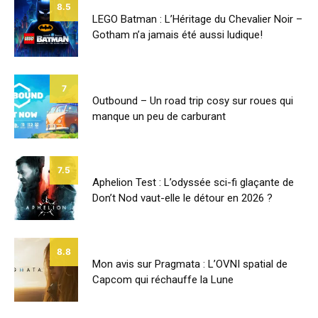
8.5
LEGO Batman : L’Héritage du Chevalier Noir –
Gotham n’a jamais été aussi ludique!
7
Outbound – Un road trip cosy sur roues qui
manque un peu de carburant
7.5
Aphelion Test : L’odyssée sci-fi glaçante de
Don’t Nod vaut-elle le détour en 2026 ?
8.8
Mon avis sur Pragmata : L’OVNI spatial de
Capcom qui réchauffe la Lune