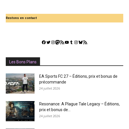
Restons en contact
Facebook
Twitter
Instagram
Mastodon
Flux RSS
YouTube
Tumblr
Instagram
Bluesky
GestGame
Les Bons Plans
EA Sports FC 27 – Éditions, prix et bonus de
précommande
24 juillet 2026
Resonance: A Plague Tale Legacy – Éditions,
prix et bonus de...
24 juillet 2026