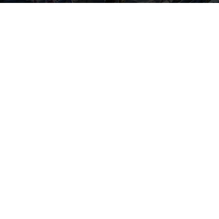
Par
Denny
-
31 août 2020
327
0