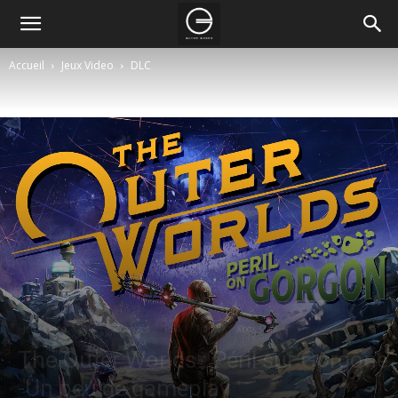
Accueil
Jeux Video
DLC
Jeux Video
DLC
Consoles
PS4
Trailer
Xbox One
The Outer Worlds : Péril sur Gorgone
-Un peu de gameplay