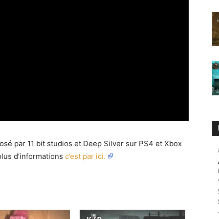
osé par 11 bit studios et Deep Silver sur PS4 et Xbox
plus d’informations
c’est par ici.