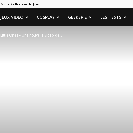
 Votre Collection de Jeux
ames
JEUX VIDEO
COSPLAY
GEEKERIE
LES TESTS
Little Ones – Une nouvelle vidéo de...
eeks