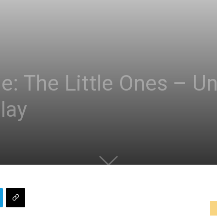
e: The Little Ones – Un
lay