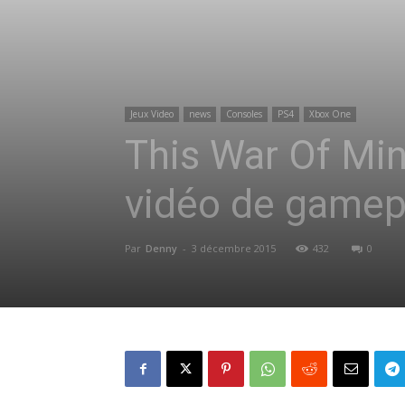
Jeux Video
news
Consoles
PS4
Xbox One
This War Of Min
vidéo de gamep
Par
Denny
-
3 décembre 2015
432
0