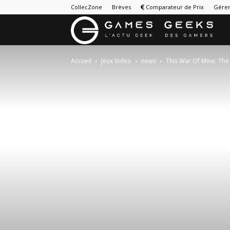
CollecZone
Brèves
Comparateur de Prix
Gérer
G
&
Accueil
Jeux Video
news
This War Of Mine: The 
G