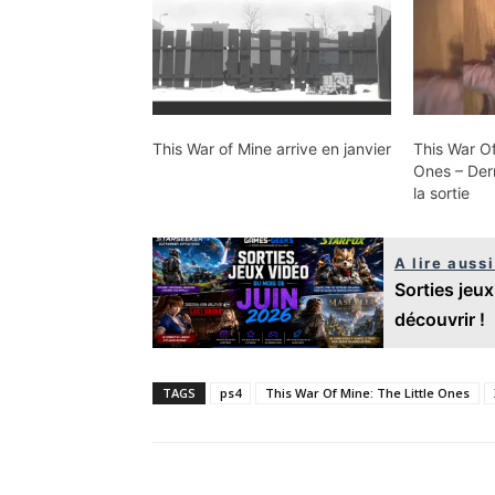
This War of Mine arrive en janvier
This War Of
Ones – Der
la sortie
A lire aussi
Sorties jeux
découvrir !
TAGS
ps4
This War Of Mine: The Little Ones