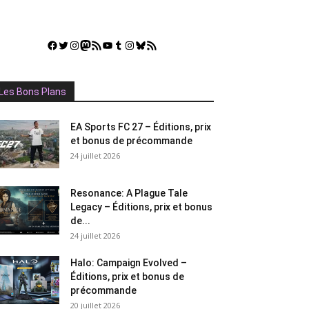
Facebook
Twitter
Instagram
Mastodon
Flux RSS
YouTube
Tumblr
Instagram
Bluesky
GestGame
Les Bons Plans
EA Sports FC 27 – Éditions, prix
et bonus de précommande
24 juillet 2026
Resonance: A Plague Tale
Legacy – Éditions, prix et bonus
de...
24 juillet 2026
Halo: Campaign Evolved –
Éditions, prix et bonus de
précommande
20 juillet 2026