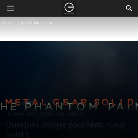
Accueil
Jeux Video
news
Jeux Video
news
Consoles
PS4
Xbox One
Quelques images pour Metal Gear
Solid 5