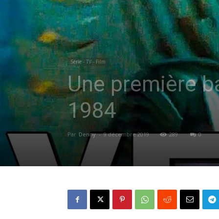
Série - TV - Film
Une première 
1984
Par
Denny
-
9 décembre 2019
289
0