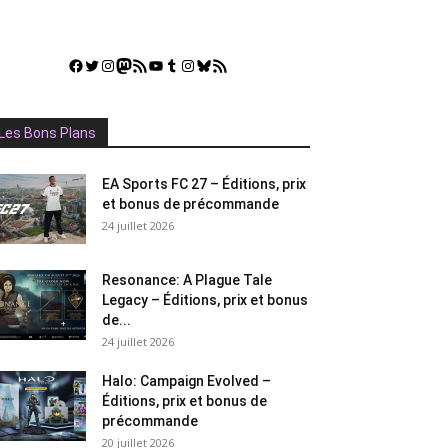
Facebook
Twitter
Instagram
Mastodon
Flux RSS
YouTube
Tumblr
Instagram
Bluesky
GestGame
Les Bons Plans
EA Sports FC 27 – Éditions, prix
et bonus de précommande
24 juillet 2026
Resonance: A Plague Tale
Legacy – Éditions, prix et bonus
de...
24 juillet 2026
Halo: Campaign Evolved –
Éditions, prix et bonus de
précommande
20 juillet 2026