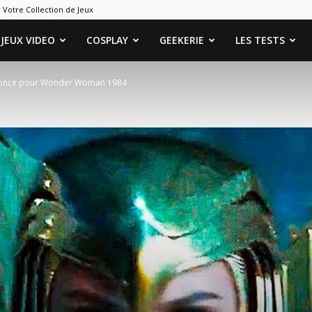
 Votre Collection de Jeux
ames
JEUX VIDEO
COSPLAY
GEEKERIE
LES TESTS
nonce pour Wonder Woman 1984
eeks