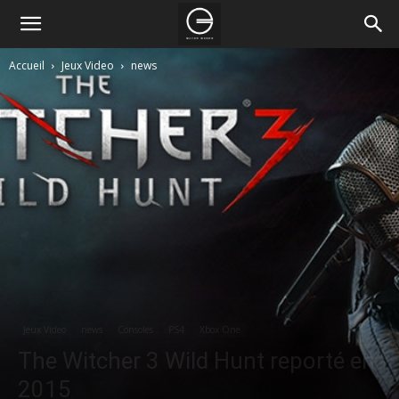
Accueil
Jeux Video
news
Jeux Video
news
Consoles
PS4
Xbox One
The Witcher 3 Wild Hunt reporté en
2015