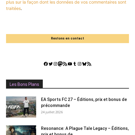
plus sur la façon dont les données de vos commentaires sont
traitées
.
Restons en contact
Facebook
Twitter
Instagram
Mastodon
Flux RSS
YouTube
Tumblr
Instagram
Bluesky
GestGame
Les Bons Plans
EA Sports FC 27 – Éditions, prix et bonus de
précommande
24 juillet 2026
Resonance: A Plague Tale Legacy – Éditions,
prix et bonus de...