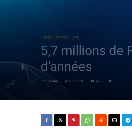
Brèves
Consoles
PS4
5,7 millions de 
d’années
Par
Denny
-
6 janvier 2016
417
0