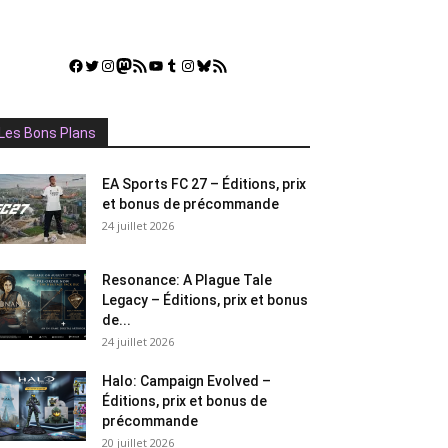
Facebook
Twitter
Instagram
Mastodon
Flux RSS
YouTube
Tumblr
Instagram
Bluesky
GestGame
Les Bons Plans
EA Sports FC 27 – Éditions, prix
et bonus de précommande
24 juillet 2026
Resonance: A Plague Tale
Legacy – Éditions, prix et bonus
de...
24 juillet 2026
Halo: Campaign Evolved –
Éditions, prix et bonus de
précommande
20 juillet 2026