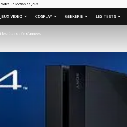
 Votre Collection de Jeux
ames
JEUX VIDEO
COSPLAY
GEEKERIE
LES TESTS
 les fêtes de fin d’années
eeks