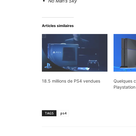
No Man’s Sky
Articles similaires
18.5 millions de PS4 vendues
Quelques ch
Playstation
TAGS
ps4