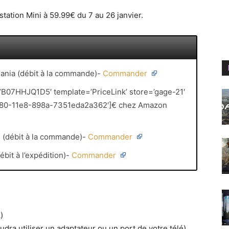
tation Mini à 59.99€ du 7 au 26 janvier.
mania (débit à la commande)-
Commander
=’B07HHJQ1D5′ template=’PriceLink’ store=’gage-21′
-cf80-11e8-898a-7351eda2a362′]€ chez Amazon
n (débit à la commande)-
Commander
ébit à l’expédition)-
Commander
)
udra utiliser un adaptateur ou un port de votre télé)