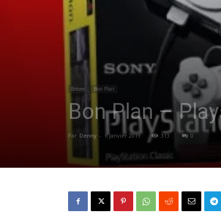
Brèves
Bon Plan
Bon Plan – Play
Par
Denny
-
6 janvier 2019
313
0