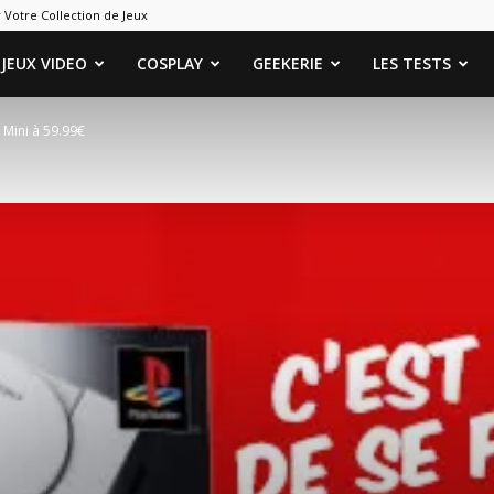
 Votre Collection de Jeux
ames
JEUX VIDEO
COSPLAY
GEEKERIE
LES TESTS
 Mini à 59.99€
eeks