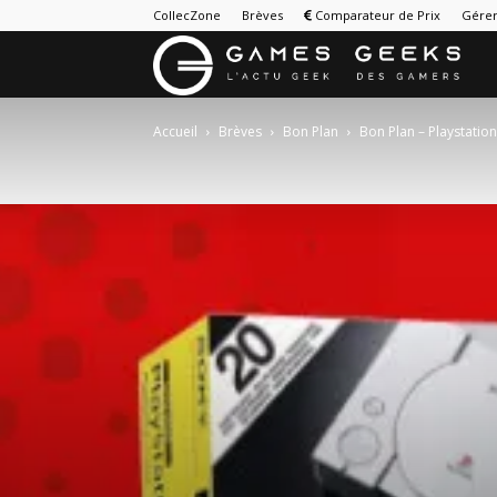
CollecZone
Brèves
Comparateur de Prix
Gérer
G
&
Accueil
Brèves
Bon Plan
Bon Plan – Playstation
G