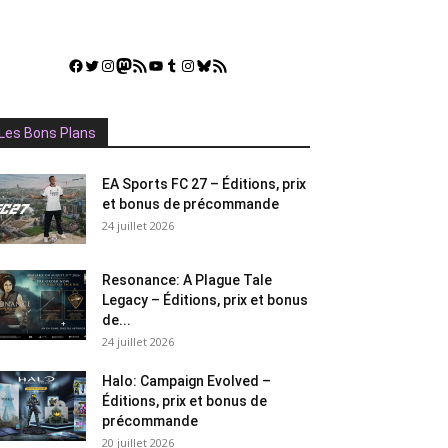
Facebook
Twitter
Instagram
Mastodon
Flux RSS
YouTube
Tumblr
Instagram
Bluesky
GestGame
Les Bons Plans
EA Sports FC 27 – Éditions, prix
et bonus de précommande
24 juillet 2026
Resonance: A Plague Tale
Legacy – Éditions, prix et bonus
de...
24 juillet 2026
Halo: Campaign Evolved –
Éditions, prix et bonus de
précommande
20 juillet 2026