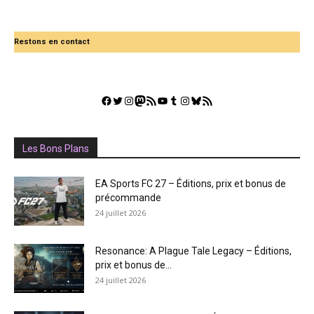
Restons en contact
Facebook
Twitter
Instagram
Mastodon
Flux RSS
YouTube
Tumblr
Instagram
Bluesky
GestGame
Les Bons Plans
EA Sports FC 27 – Éditions, prix et bonus de
précommande
24 juillet 2026
Resonance: A Plague Tale Legacy – Éditions,
prix et bonus de...
24 juillet 2026