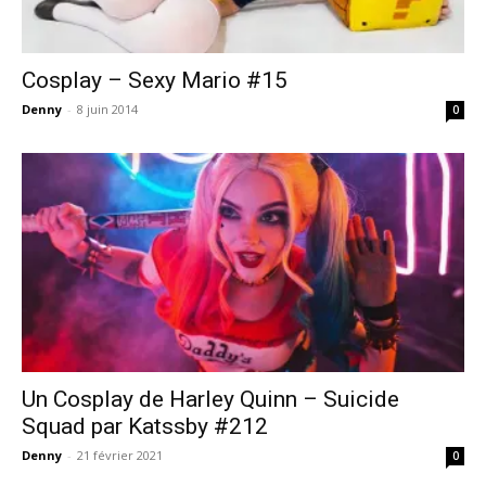
Cosplay – Sexy Mario #15
Denny
-
8 juin 2014
0
Un Cosplay de Harley Quinn – Suicide
Squad par Katssby #212
Denny
-
21 février 2021
0