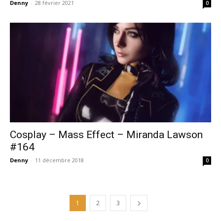
Denny
-
28 février 2021
0
Cosplay – Mass Effect – Miranda Lawson
#164
Denny
-
11 décembre 2018
0
1
2
3