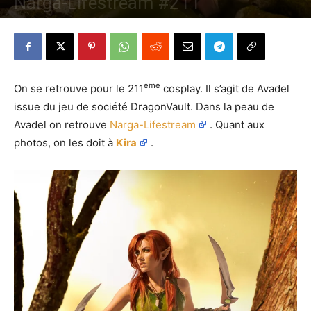
Narga-Lifestream #211
Par
Denny
-
6 décembre 2020
1117
0
eme
On se retrouve pour le 211
cosplay. Il s’agit de Avadel
issue du jeu de société DragonVault. Dans la peau de
Avadel on retrouve
Narga-Lifestream
. Quant aux
photos, on les doit à
Kira
.