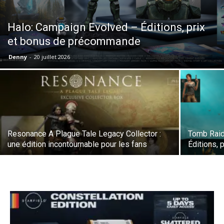
Halo: Campaign Evolved – Éditions, prix
et bonus de précommande
Denny
-
20 juillet 2026
Resonance A Plague Tale Legacy Collector :
Tomb Raide
une édition incontournable pour les fans
Éditions,