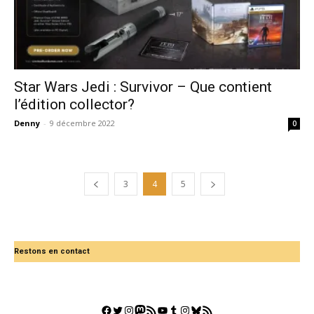
Star Wars Jedi : Survivor – Que contient
l’édition collector?
Denny
-
9 décembre 2022
0
3
4
5
Restons en contact
Facebook
Twitter
Instagram
Mastodon
Flux RSS
YouTube
Tumblr
Instagram
Bluesky
GestGame