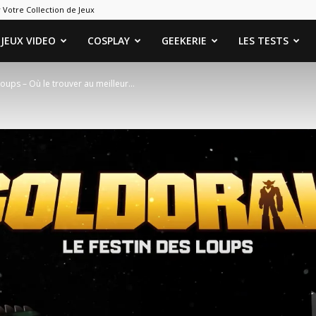
 Votre Collection de Jeux
ames
JEUX VIDEO
COSPLAY
GEEKERIE
LES TESTS
oups – Où le trouver au meilleur...
eeks