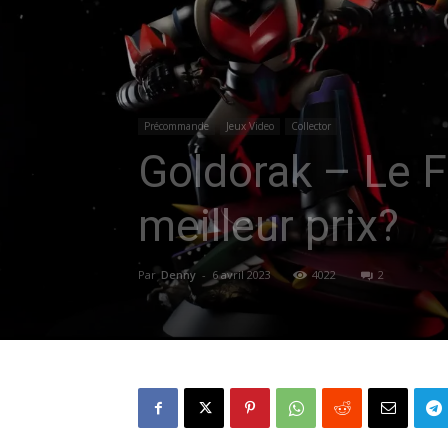
Précommande
Jeux Video
Collector
Goldorak – Le F
meilleur prix?
Par
Denny
-
6 avril 2023
4022
2