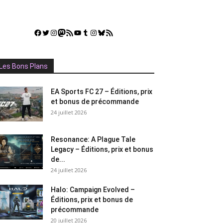
Facebook
Twitter
Instagram
Mastodon
Flux RSS
YouTube
Tumblr
Instagram
Bluesky
GestGame
Les Bons Plans
EA Sports FC 27 – Éditions, prix
et bonus de précommande
24 juillet 2026
Resonance: A Plague Tale
Legacy – Éditions, prix et bonus
de...
24 juillet 2026
Halo: Campaign Evolved –
Éditions, prix et bonus de
précommande
20 juillet 2026