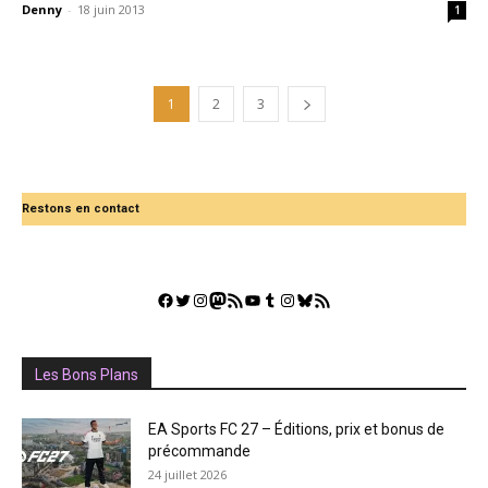
Denny
-
18 juin 2013
1
1
2
3
Restons en contact
Facebook
Twitter
Instagram
Mastodon
Flux RSS
YouTube
Tumblr
Instagram
Bluesky
GestGame
Les Bons Plans
EA Sports FC 27 – Éditions, prix et bonus de
précommande
24 juillet 2026