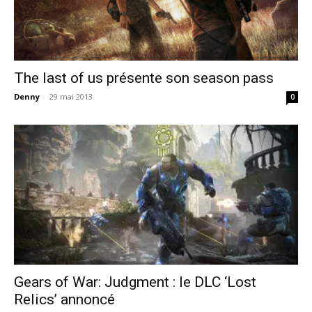
The last of us présente son season pass
Denny
-
29 mai 2013
0
Gears of War: Judgment : le DLC ‘Lost
Relics’ annoncé