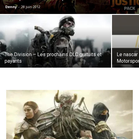
Denny
-
28 juin 2012
The Division – Les prochains DLC gratuits et
Le nascar 
payants
Motorspor