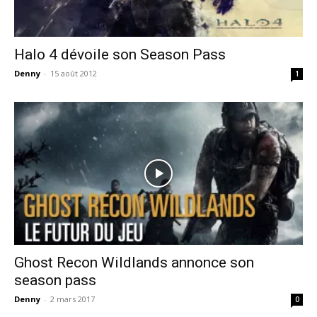
Halo 4 dévoile son Season Pass
Denny
-
15 août 2012
1
Ghost Recon Wildlands annonce son
season pass
Denny
-
2 mars 2017
0