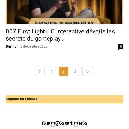
007 First Light : IO Interactive dévoile les
secrets du gameplay...
Denny
-
3 décembre 2025
0
1
2
3
Restons en contact
Facebook
Twitter
Instagram
Mastodon
Flux RSS
YouTube
Tumblr
Instagram
Bluesky
GestGame