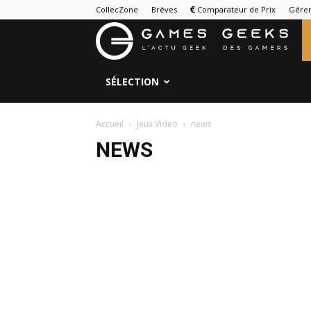
CollecZone
Brèves
Comparateur de Prix
Gérer
G
&
SÉLECTION
G
Accueil
Jeux Video
news
NEWS