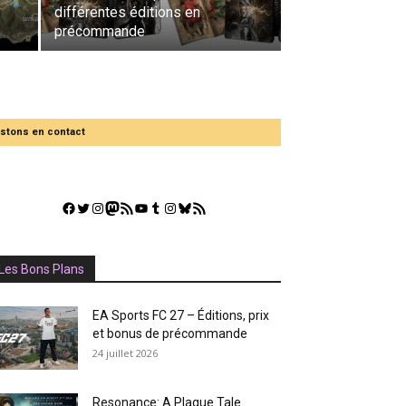
différentes éditions en
précommande
stons en contact
Facebook
Twitter
Instagram
Mastodon
Flux RSS
YouTube
Tumblr
Instagram
Bluesky
GestGame
Les Bons Plans
EA Sports FC 27 – Éditions, prix
et bonus de précommande
24 juillet 2026
Resonance: A Plague Tale