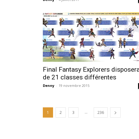
Final Fantasy Explorers disposer
de 21 classes différentes
Denny
-
19 novembre 2015
...
1
2
3
236