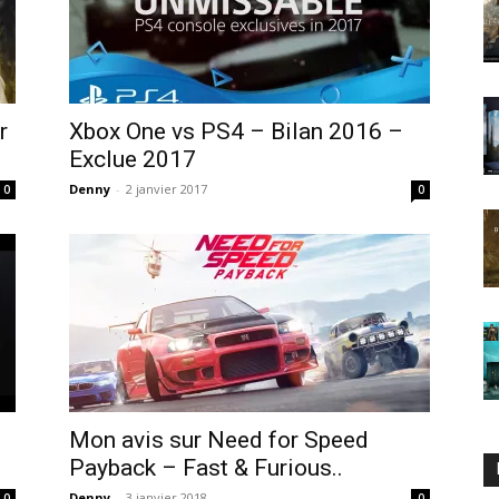
r
Xbox One vs PS4 – Bilan 2016 –
Exclue 2017
Denny
-
2 janvier 2017
0
0
Mon avis sur Need for Speed
Payback – Fast & Furious..
Denny
-
3 janvier 2018
0
0