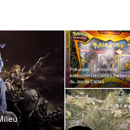
Pokemon – La nouvelle
extension Destinées Radieu
du Jeu de Cartes
ilieu :