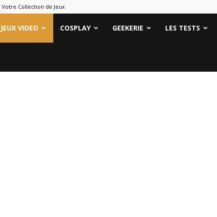
 Votre Collection de Jeux
ames
JEUX VIDEO
COSPLAY
GEEKERIE
LES TESTS
eeks