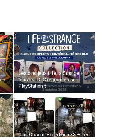
Les cinq jeux Life is Strange +
ses
tous les DLC regroupés sur
PlayStation 5
Clair Obscur: Expedition 33 – Les