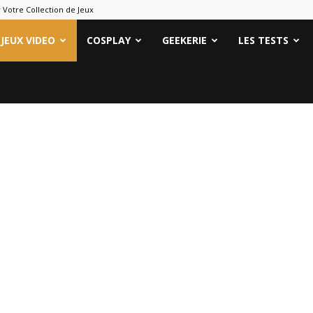
 Votre Collection de Jeux
ames
JEUX VIDEO
COSPLAY
GEEKERIE
LES TESTS
eeks