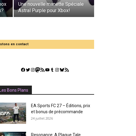
box
Une nouvelle manette Spéciale
x?
Astral Purple pour Xbox!
stons en contact
Facebook
Twitter
Instagram
Mastodon
Flux RSS
YouTube
Tumblr
Instagram
Bluesky
GestGame
Les Bons Plans
EA Sports FC 27 – Éditions, prix
et bonus de précommande
24 juillet 2026
Resonance: A Plague Tale