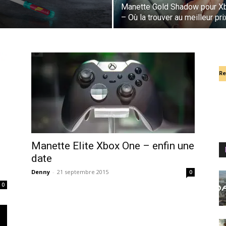
Manette Gold Shadow pour X
– Où la trouver au meilleur pri
Re
Manette Elite Xbox One – enfin une
date
Denny
-
21 septembre 2015
0
0