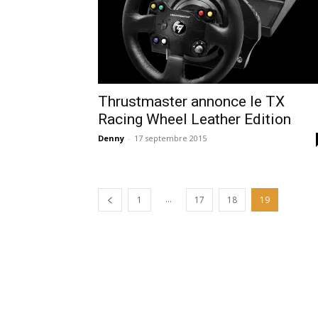
Thrustmaster annonce le TX
Racing Wheel Leather Edition
Denny
-
17 septembre 2015
...
1
17
18
19