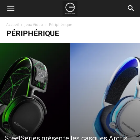
Accueil
Jeux Video
Périphérique
PÉRIPHÉRIQUE
SteelSeries présente les casques Arctis