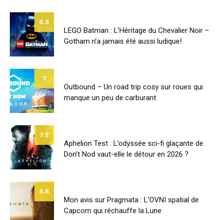
8.5
LEGO Batman : L’Héritage du Chevalier Noir –
Gotham n’a jamais été aussi ludique!
7
Outbound – Un road trip cosy sur roues qui
manque un peu de carburant
7.5
Aphelion Test : L’odyssée sci-fi glaçante de
Don’t Nod vaut-elle le détour en 2026 ?
8.8
Mon avis sur Pragmata : L’OVNI spatial de
Capcom qui réchauffe la Lune