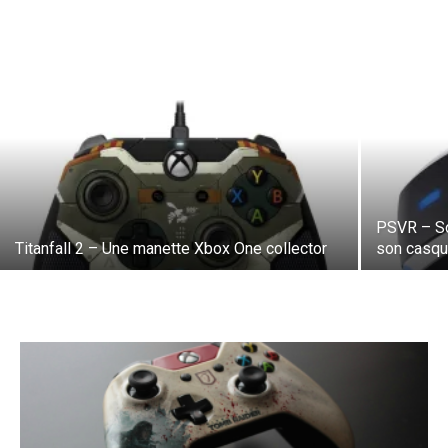
PSVR – So
Titanfall 2 – Une manette Xbox One collector
son casque