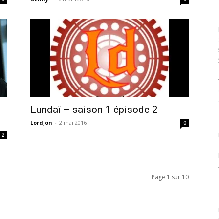
Lundaï – saison 1 épisode 2
Lordjon
-
2 mai 2016
0
2
Page 1 sur 10