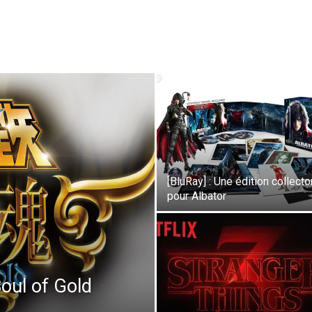
[BluRay] : Une édition collecto
pour Albator
Soul of Gold