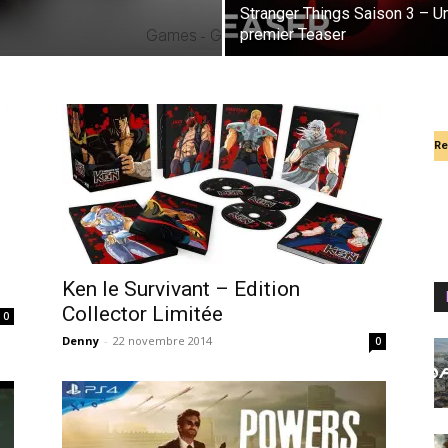
Stranger Things Saison 3 – U
premier Teaser
Re
Ken le Survivant – Edition
Collector Limitée
0
Denny
-
22 novembre 2014
0