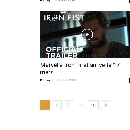
Marvel’s Iron First arrive le 17
mars
Denny
-
8 février 2017
...
1
2
3
10