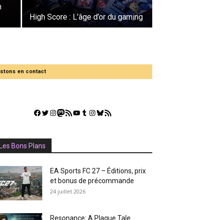
n
High Score : L’âge d’or du gaming
stons en contact
Facebook
Twitter
Instagram
Mastodon
Flux RSS
YouTube
Tumblr
Instagram
Bluesky
GestGame
Les Bons Plans
EA Sports FC 27 – Éditions, prix
et bonus de précommande
24 juillet 2026
Resonance: A Plague Tale