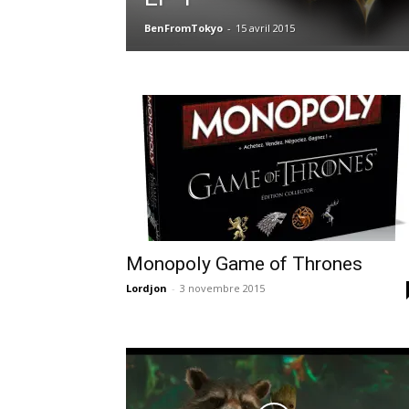
BenFromTokyo
-
15 avril 2015
Monopoly Game of Thrones
Lordjon
-
3 novembre 2015