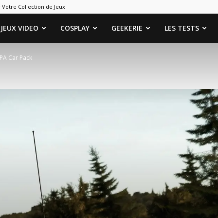
 Votre Collection de Jeux
ames
JEUX VIDEO
COSPLAY
GEEKERIE
LES TESTS
APA Car Pack
eeks