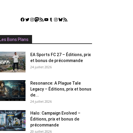
Facebook
Twitter
Instagram
Mastodon
Flux RSS
YouTube
Tumblr
Instagram
Bluesky
GestGame
Les Bons Plans
EA Sports FC 27 – Éditions, prix
et bonus de précommande
24 juillet 2026
Resonance: A Plague Tale
Legacy – Éditions, prix et bonus
de...
24 juillet 2026
Halo: Campaign Evolved –
Éditions, prix et bonus de
précommande
20 juillet 2026