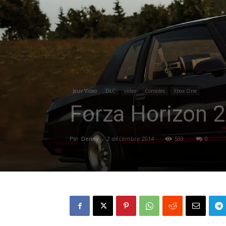
Jeux Video
DLC
video
Consoles
Xbox One
Forza Horizon 2
Par
Denny
-
2 décembre 2014
533
0