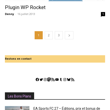
Plugin WP Rocket
Denny
-
16 juillet 2013
1
1
2
3
Restons en contact
Facebook
Twitter
Instagram
Mastodon
Flux RSS
YouTube
Tumblr
Instagram
Bluesky
GestGame
Les Bons Plans
EA Sports FC 27 – Éditions, prix et bonus de