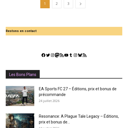
1
2
3
Restons en contact
Facebook
Twitter
Instagram
Mastodon
Flux RSS
YouTube
Tumblr
Instagram
Bluesky
GestGame
Les Bons Plans
EA Sports FC 27 – Éditions, prix et bonus de
précommande
24 juillet 2026
Resonance: A Plague Tale Legacy – Éditions,
prix et bonus de...