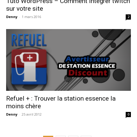
Tuto WordPress – Comment intégrer twitch
sur votre site
Denny
-
1 mars 2016
2
Refuel + : Trouver la station essence la
moins chère
Denny
-
25 avril 2012
0