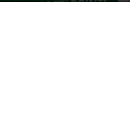
Par
Denny
-
13 novembre 2012
402
21