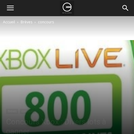
Accueil
Brèves
concours
Brèves
concours
Concours Xbox : Divers lots à
gagner