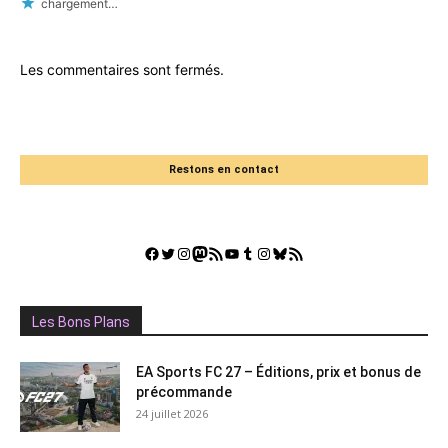
chargement…
Les commentaires sont fermés.
Restons en contact
Facebook
Twitter
Instagram
Mastodon
Flux RSS
YouTube
Tumblr
Instagram
Bluesky
GestGame
Les Bons Plans
EA Sports FC 27 – Éditions, prix et bonus de
précommande
24 juillet 2026