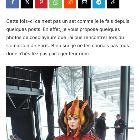
Cette fois-ci ce n’est pas un set comme je le fais depuis
quelques posts. En effet, je vous propose quelques
photos de cosplayeurs que j’ai pus rencontrer lors du
ComicCon de Paris. Bien sur, je ne les connais pas tous
donc n’hésitez pas partager leur nom.