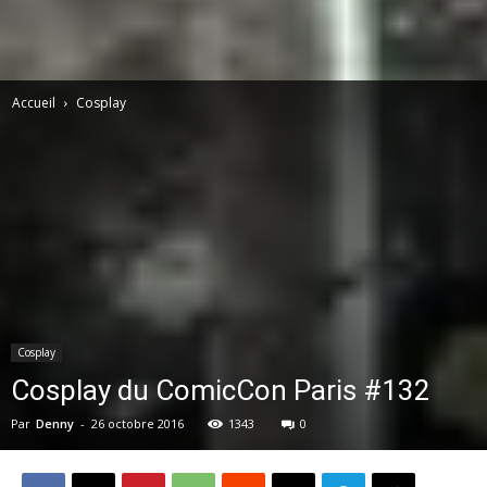
Accueil
Cosplay
Cosplay
Cosplay du ComicCon Paris #132
Par
Denny
-
26 octobre 2016
1343
0