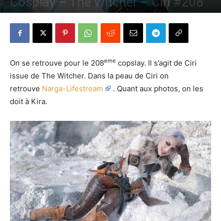
Cosplay – The Witcher – Ciri #208
Par
Denny
-
30 août 2020
1388
0
eme
On se retrouve pour le 208
copslay. Il s’agit de Ciri
issue de The Witcher. Dans la peau de Ciri on
retrouve
Narga-Lifestream
. Quant aux photos, on les
doit à Kira.