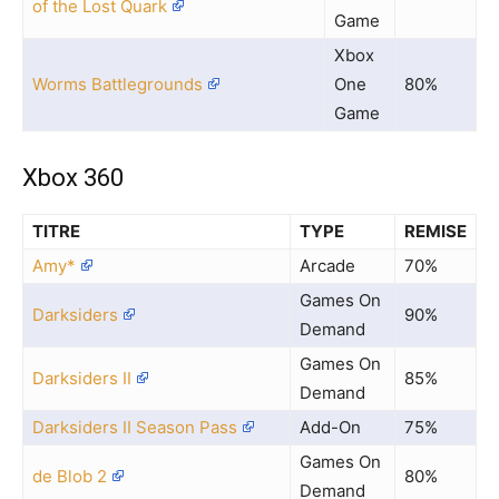
of the Lost Quark
Game
Xbox
Worms Battlegrounds
One
80%
Game
Xbox 360
TITRE
TYPE
REMISE
Amy*
Arcade
70%
Games On
Darksiders
90%
Demand
Games On
Darksiders II
85%
Demand
Darksiders II Season Pass
Add-On
75%
Games On
de Blob 2
80%
Demand