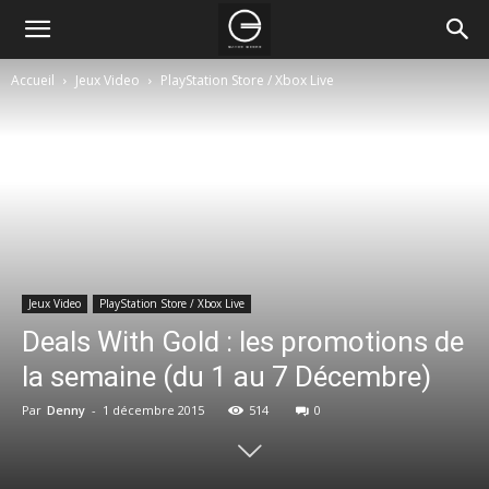
Accueil
Jeux Video
PlayStation Store / Xbox Live
Jeux Video
PlayStation Store / Xbox Live
Deals With Gold : les promotions de
la semaine (du 1 au 7 Décembre)
Par
Denny
-
1 décembre 2015
514
0