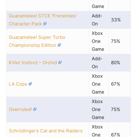
Game
Guacamelee! STCE ‘Frenemies’
Add-
33%
Character Pack
On
Xbox
Guacamelee! Super Turbo
One
75%
Championship Edition
Game
Add-
Killer Instinct – Orchid
80%
On
Xbox
LA Cops
One
67%
Game
Xbox
Overruled!
One
75%
Game
Xbox
Schrödinger’s Cat and the Raiders
One
67%