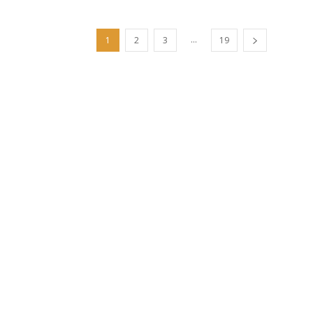
...
1
2
3
19