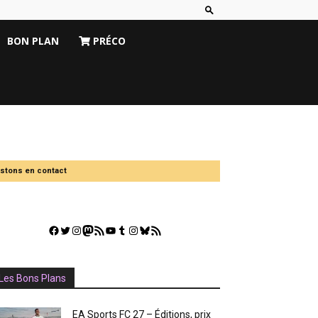
BON PLAN
PRÉCO
stons en contact
Facebook
Twitter
Instagram
Mastodon
Flux RSS
YouTube
Tumblr
Instagram
Bluesky
GestGame
Les Bons Plans
EA Sports FC 27 – Éditions, prix