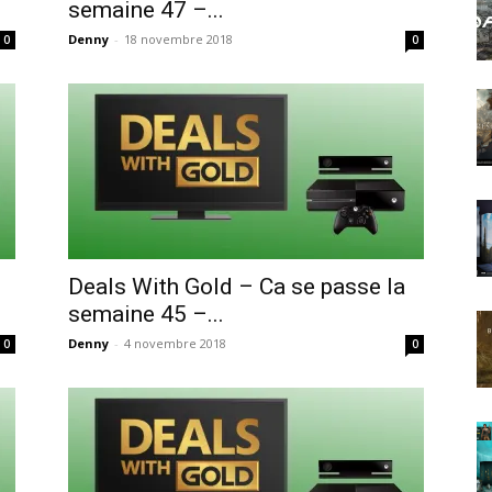
semaine 47 –...
Denny
-
18 novembre 2018
0
0
Deals With Gold – Ca se passe la
semaine 45 –...
Denny
-
4 novembre 2018
0
0