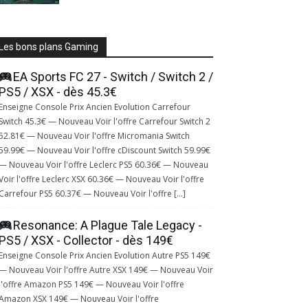
Les bons plans Gaming
EA Sports FC 27 - Switch / Switch 2 /
PS5 / XSX - dès 45.3€
Enseigne Console Prix Ancien Evolution Carrefour
Switch 45.3€ — Nouveau Voir l'offre Carrefour Switch 2
52.81€ — Nouveau Voir l'offre Micromania Switch
59.99€ — Nouveau Voir l'offre cDiscount Switch 59.99€
— Nouveau Voir l'offre Leclerc PS5 60.36€ — Nouveau
Voir l'offre Leclerc XSX 60.36€ — Nouveau Voir l'offre
Carrefour PS5 60.37€ — Nouveau Voir l'offre […]
Resonance: A Plague Tale Legacy -
PS5 / XSX - Collector - dès 149€
Enseigne Console Prix Ancien Evolution Autre PS5 149€
— Nouveau Voir l'offre Autre XSX 149€ — Nouveau Voir
l'offre Amazon PS5 149€ — Nouveau Voir l'offre
Amazon XSX 149€ — Nouveau Voir l'offre