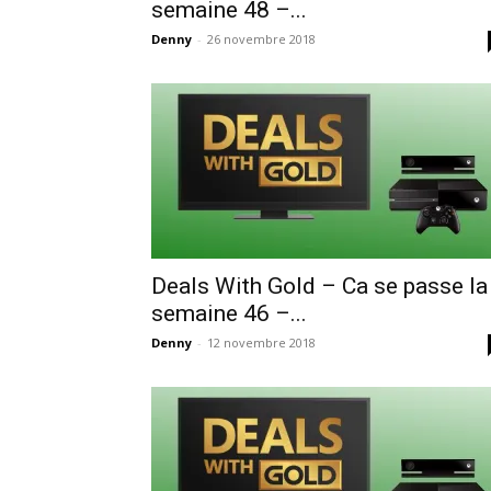
semaine 48 –...
Denny
-
26 novembre 2018
Deals With Gold – Ca se passe la
semaine 46 –...
Denny
-
12 novembre 2018