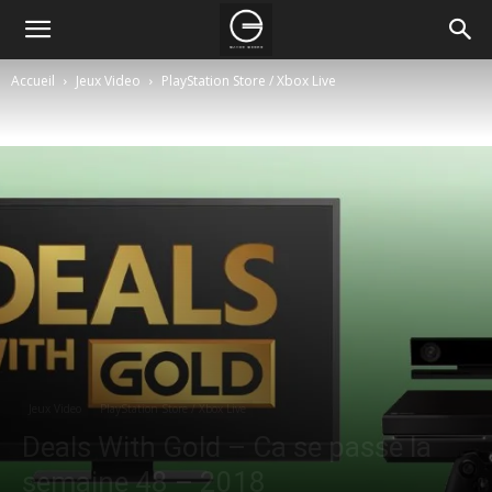
Accueil
Jeux Video
PlayStation Store / Xbox Live
Jeux Video
PlayStation Store / Xbox Live
Deals With Gold – Ca se passe la
semaine 48 – 2018