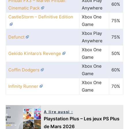
Pinball FX3 – Marvel Pinball:
Xbox Play
60%
Cinematic Pack
Anywhere
CastleStorm – Definitive Edition
Xbox One
75%
Game
Xbox Play
Defunct
75%
Anywhere
Xbox One
Gekido Kintaro’s Revenge
50%
Game
Xbox One
Coffin Dodgers
60%
Game
Xbox One
Infinity Runner
70%
Game
A lire aussi :
Playstation Plus – Les jeux PS Plus
de Mars 2026