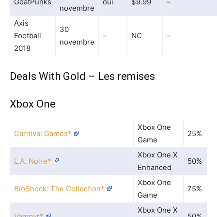
GoatPunks
oui
$9.99
–
novembre
Axis
30
Football
–
NC
–
novembre
2018
Deals With Gold – Les remises
Xbox One
Xbox One
Carnival Games*
25%
Game
Xbox One X
L.A. Noire*
50%
Enhanced
Xbox One
BioShock: The Collection*
75%
Game
Xbox One X
Vampyr*
50%