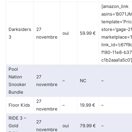
[amazon_link
asins=’B071J
template=’Pric
Darksiders
27
store=’gage-21
oui
59.99 €
3
novembre
marketplace=’
link_id=’c67f9
f180-11e8-b37
c1b2aaa1a5c0′
Pool
Nation
27
–
NC
–
Snooker
novembre
Bundle
27
Floor Kids
–
19.99 €
–
novembre
RIDE 3 –
27
Gold
oui
79.99 €
–
novembre