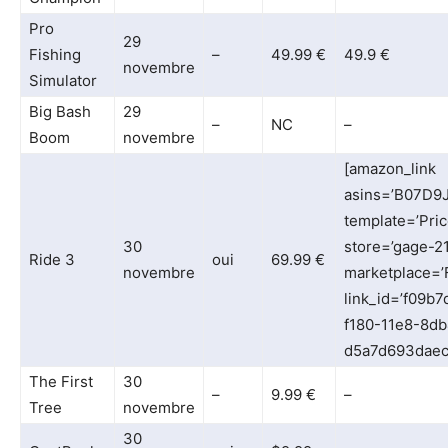
Pro
29
Fishing
–
49.99 €
49.9 €
novembre
Simulator
Big Bash
29
–
NC
–
Boom
novembre
[amazon_link
asins=’B07D9
template=’Pric
30
store=’gage-21
Ride 3
oui
69.99 €
novembre
marketplace=’
link_id=’f09b
f180-11e8-8db
d5a7d693daec
The First
30
–
9.99 €
–
Tree
novembre
30