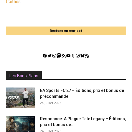
traitées
.
Restons en contact
Facebook
Twitter
Instagram
Mastodon
Flux RSS
YouTube
Tumblr
Instagram
Bluesky
GestGame
Les Bons Plans
EA Sports FC 27 – Éditions, prix et bonus de
précommande
24 juillet 2026
Resonance: A Plague Tale Legacy – Éditions,
prix et bonus de...
24 juillet 2026