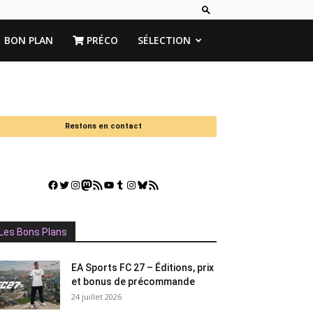
BON PLAN
PRÉCO
SÉLECTION
Restons en contact
Facebook
Twitter
Instagram
Mastodon
Flux RSS
YouTube
Tumblr
Instagram
Bluesky
GestGame
Les Bons Plans
EA Sports FC 27 – Éditions, prix
et bonus de précommande
24 juillet 2026