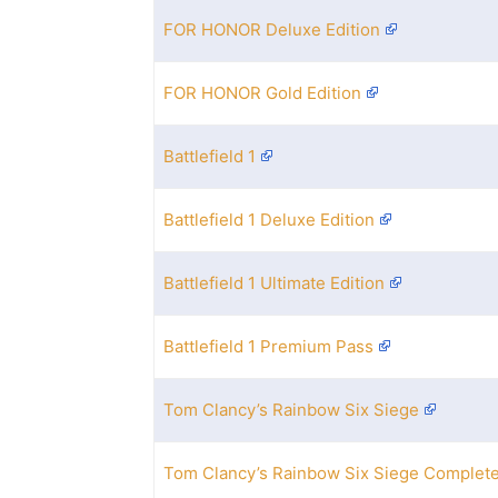
FOR HONOR Deluxe Edition
FOR HONOR Gold Edition
Battlefield 1
Battlefield 1 Deluxe Edition
Battlefield 1 Ultimate Edition
Battlefield 1 Premium Pass
Tom Clancy’s Rainbow Six Siege
Tom Clancy’s Rainbow Six Siege Complete