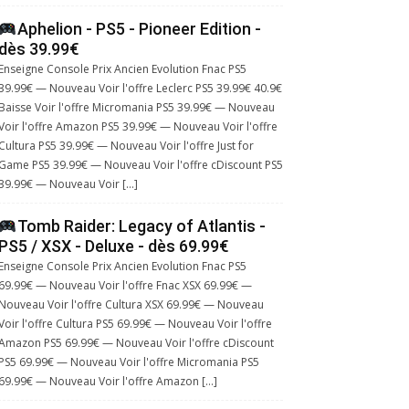
Aphelion - PS5 - Pioneer Edition -
dès 39.99€
Enseigne Console Prix Ancien Evolution Fnac PS5
39.99€ — Nouveau Voir l'offre Leclerc PS5 39.99€ 40.9€
Baisse Voir l'offre Micromania PS5 39.99€ — Nouveau
Voir l'offre Amazon PS5 39.99€ — Nouveau Voir l'offre
Cultura PS5 39.99€ — Nouveau Voir l'offre Just for
Game PS5 39.99€ — Nouveau Voir l'offre cDiscount PS5
39.99€ — Nouveau Voir […]
Tomb Raider: Legacy of Atlantis -
PS5 / XSX - Deluxe - dès 69.99€
Enseigne Console Prix Ancien Evolution Fnac PS5
69.99€ — Nouveau Voir l'offre Fnac XSX 69.99€ —
Nouveau Voir l'offre Cultura XSX 69.99€ — Nouveau
Voir l'offre Cultura PS5 69.99€ — Nouveau Voir l'offre
Amazon PS5 69.99€ — Nouveau Voir l'offre cDiscount
PS5 69.99€ — Nouveau Voir l'offre Micromania PS5
69.99€ — Nouveau Voir l'offre Amazon […]