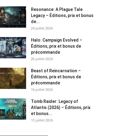
Resonance: A Plague Tale
Legacy – Éditions, prix et bonus
de...
24 juillet 2026
Halo: Campaign Evolved –
Éditions, prix et bonus de
précommande
20 juillet 2026
Beast of Reincarnation –
Éditions, prix et bonus de
précommande
16 juillet 2026
Tomb Raider: Legacy of
Atlantis (2026) – Éditions, prix
et bonus...
13 juillet 2026