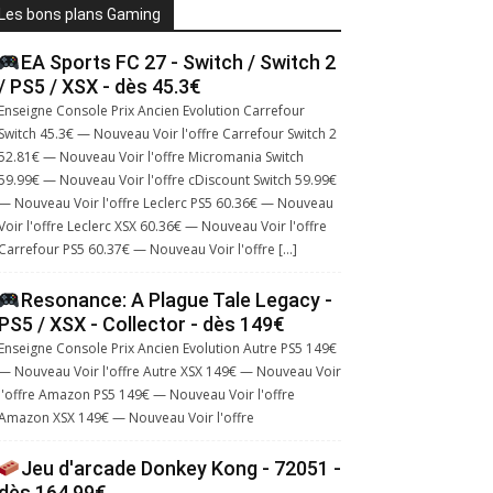
Les bons plans Gaming
EA Sports FC 27 - Switch / Switch 2
/ PS5 / XSX - dès 45.3€
Enseigne Console Prix Ancien Evolution Carrefour
Switch 45.3€ — Nouveau Voir l'offre Carrefour Switch 2
52.81€ — Nouveau Voir l'offre Micromania Switch
59.99€ — Nouveau Voir l'offre cDiscount Switch 59.99€
— Nouveau Voir l'offre Leclerc PS5 60.36€ — Nouveau
Voir l'offre Leclerc XSX 60.36€ — Nouveau Voir l'offre
Carrefour PS5 60.37€ — Nouveau Voir l'offre […]
Resonance: A Plague Tale Legacy -
PS5 / XSX - Collector - dès 149€
Enseigne Console Prix Ancien Evolution Autre PS5 149€
— Nouveau Voir l'offre Autre XSX 149€ — Nouveau Voir
l'offre Amazon PS5 149€ — Nouveau Voir l'offre
Amazon XSX 149€ — Nouveau Voir l'offre
Jeu d'arcade Donkey Kong - 72051 -
dès 164.99€