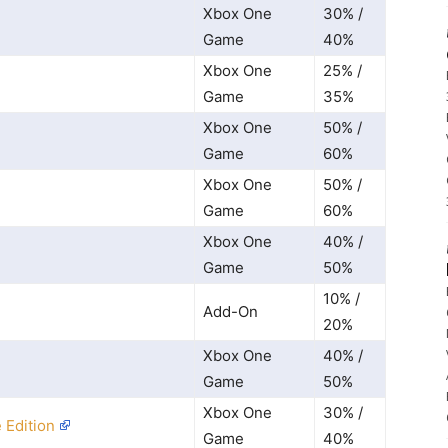
Xbox One
30% /
Game
40%
Xbox One
25% /
Game
35%
Xbox One
50% /
Game
60%
Xbox One
50% /
Game
60%
Xbox One
40% /
Game
50%
10% /
Add-On
20%
Xbox One
40% /
Game
50%
Xbox One
30% /
 Edition
Game
40%