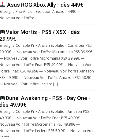
Asus ROG Xbox Ally - dès 449€
Enseigne Prix Ancien Evolution Amazon 449€ —
Nouveau Voir l'offre
Valor Mortis - PS5 / XSX - dès
29.99€
Enseigne Console Prix Ancien Evolution Carrefour PS5
29.99€ — Nouveau Voir l'offre Micromania PS5 39.99€
— Nouveau Voir l'offre Micromania XSX 39.99€ —
Nouveau Voir l'offre Fnac PS5 49.99€ — Nouveau Voir
l'offre Fnac XSX 49.99€ — Nouveau Voir l'offre Amazon
XSX 49.99€ — Nouveau Voir l'offre Amazon PS5 50.9€
— Nouveau Voir l'offre Leclerc […]
Dune: Awakening - PS5 - Day One -
dès 49.99€
Enseigne Console Prix Ancien Evolution Amazon PS5
49.99€ — Nouveau Voir l'offre Fnac PS5 49.99€ —
Nouveau Voir l'offre Micromania PS5 49.99€ —
Nouveau Voir l'offre Leclerc PS5 50.9€ — Nouveau Voir