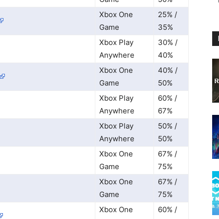
Xbox One
25% /
Game
35%
Xbox Play
30% /
Anywhere
40%
Xbox One
40% /
Game
50%
Xbox Play
60% /
Anywhere
67%
Xbox Play
50% /
Anywhere
50%
Xbox One
67% /
Game
75%
Xbox One
67% /
Game
75%
Xbox One
60% /