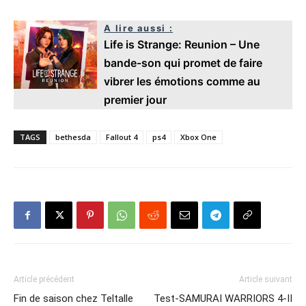
A lire aussi :
Life is Strange: Reunion – Une
bande-son qui promet de faire
vibrer les émotions comme au
premier jour
TAGS
bethesda
Fallout 4
ps4
Xbox One
Article précédent
Article suivant
Fin de saison chez Teltalle
Test-SAMURAI WARRIORS 4-II