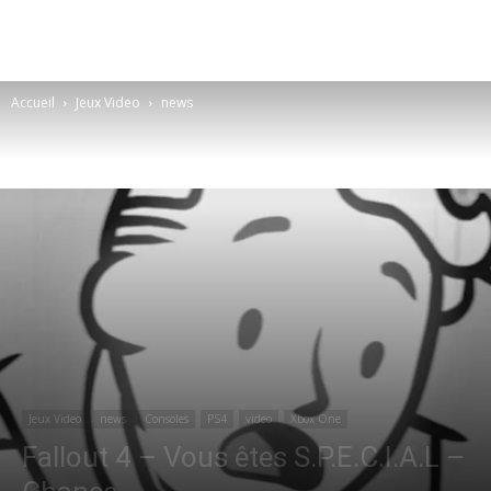
Accueil
Jeux Video
news
Jeux Video
news
Consoles
PS4
video
Xbox One
Fallout 4 – Vous êtes S.P.E.C.I.A.L –