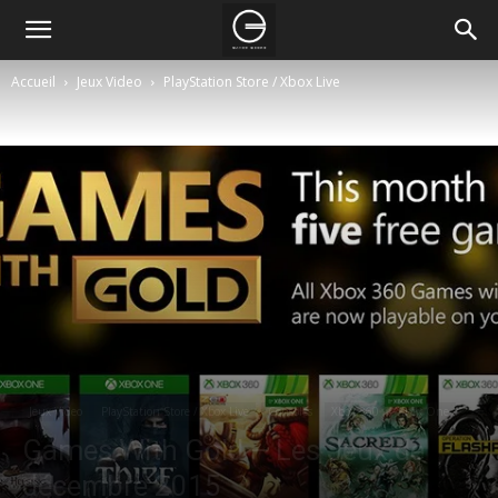
Accueil
Jeux Video
PlayStation Store / Xbox Live
Jeux Video
PlayStation Store / Xbox Live
Consoles
Xbox 360
Xbox One
Games With Gold – Les Jeux de
décembre 2015