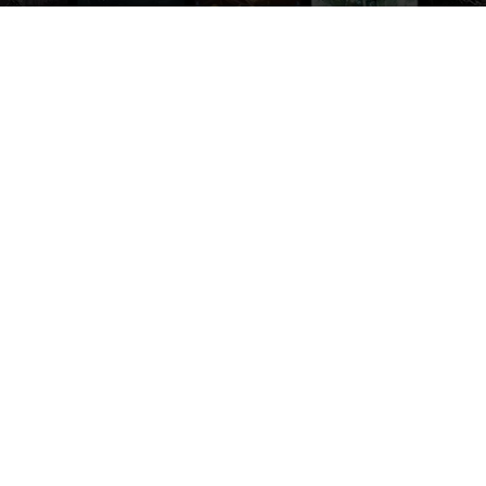
Par
Denny
-
24 novembre 2015
426
0