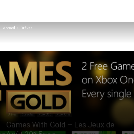
Accueil
Brèves
Brèves
Consoles
Xbox 360
Xbox One
Games With Gold – Les Jeux de