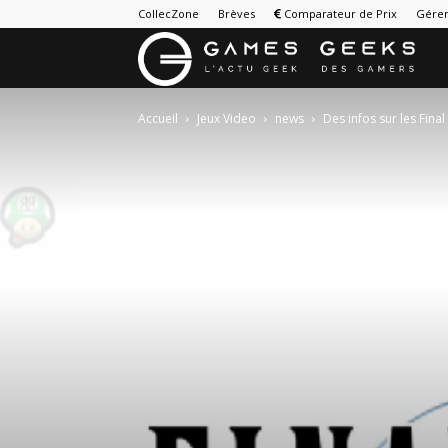
CollecZone
Brèves
Comparateur de Prix
Gérer
G
&
Accueil
Jeux Video
news
Des infos sur les Fina
G