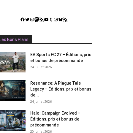
Facebook
Twitter
Instagram
Mastodon
Flux RSS
YouTube
Tumblr
Instagram
Bluesky
GestGame
Les Bons Plans
EA Sports FC 27 – Éditions, prix
et bonus de précommande
24 juillet 2026
Resonance: A Plague Tale
Legacy – Éditions, prix et bonus
de...
24 juillet 2026
Halo: Campaign Evolved –
Éditions, prix et bonus de
précommande
20 juillet 2026