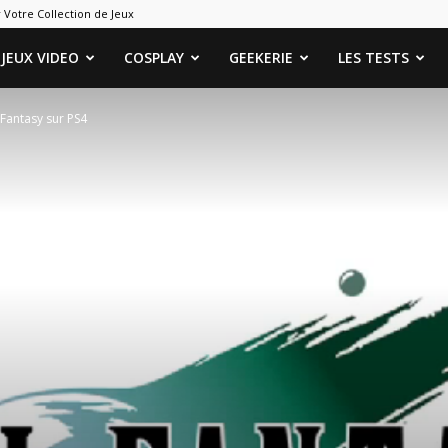
 Votre Collection de Jeux
ames
JEUX VIDEO
COSPLAY
GEEKERIE
LES TESTS
l Fantasy sur PS4
eeks