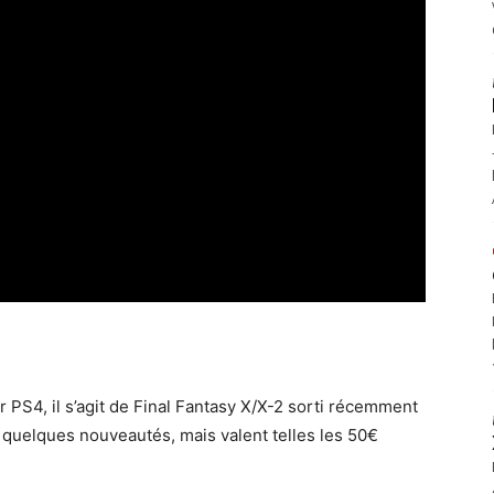
ur PS4, il s’agit de Final Fantasy X/X-2 sorti récemment
 quelques nouveautés, mais valent telles les 50€