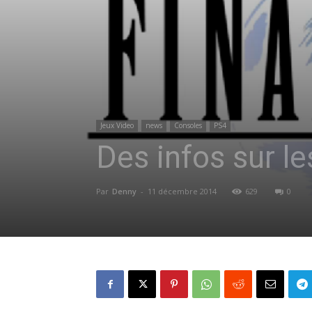
Jeux Video
news
Consoles
PS4
Des infos sur le
Par
Denny
-
11 décembre 2014
629
0