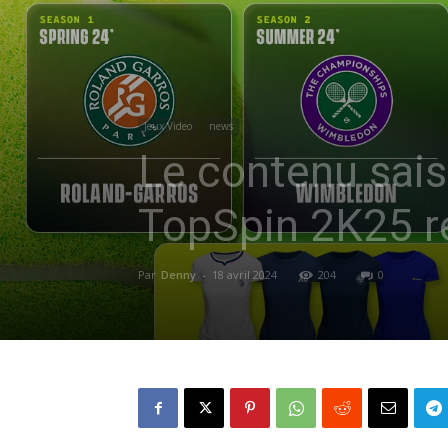
Jeux Video
news
Le contenu sais
TopSpin 2K25 r
Par
Denny
-
18 avril 2024
204
0