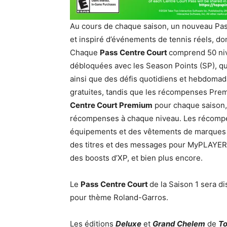
Au cours de chaque saison, un nouveau Pa
et inspiré d’événements de tennis réels, do
Chaque
Pass
Centre Court
comprend 50 ni
débloquées avec les Season Points (SP), qu
ainsi que des défis quotidiens et hebdoma
gratuites, tandis que les récompenses Pre
Centre Court Premium
pour chaque saison,
récompenses à chaque niveau. Les récom
équipements et des vêtements de marques fi
des titres et des messages pour MyPLAYERs,
des boosts d’XP, et bien plus encore.
Le
Pass
Centre Court
de la Saison 1 sera d
pour thème Roland-Garros.
Les éditions
Deluxe
et
Grand Chelem
de
To