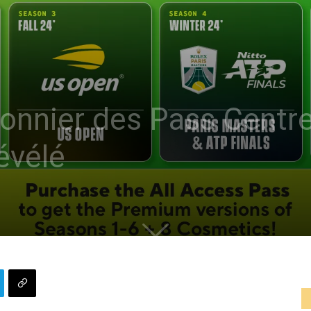
onnier des Pass Centr
évélé