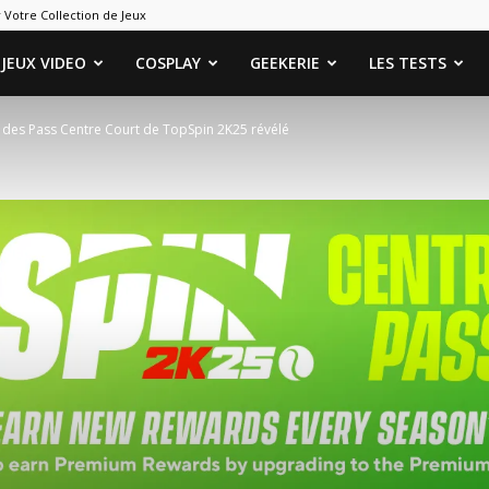
 Votre Collection de Jeux
ames
JEUX VIDEO
COSPLAY
GEEKERIE
LES TESTS
 des Pass Centre Court de TopSpin 2K25 révélé
eeks