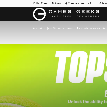
CollecZone
Brèves
Comparateur de Prix
Gérer
G
&
Accueil
Jeux Video
news
Le contenu saisonnier
G