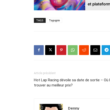
et platefor
TAGS
Topspin
Article précédent
Hot Lap Racing dévoile sa date de sortie – Où 
trouver au meilleur prix?
Denny