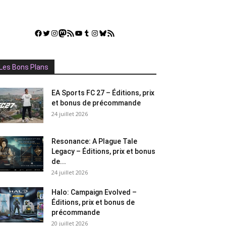
Facebook
Twitter
Instagram
Mastodon
Flux RSS
YouTube
Tumblr
Instagram
Bluesky
GestGame
Les Bons Plans
EA Sports FC 27 – Éditions, prix
et bonus de précommande
24 juillet 2026
Resonance: A Plague Tale
Legacy – Éditions, prix et bonus
de...
24 juillet 2026
Halo: Campaign Evolved –
Éditions, prix et bonus de
précommande
20 juillet 2026