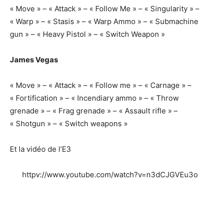
« Move » – « Attack » – « Follow Me » – « Singularity » –
« Warp » – « Stasis » – « Warp Ammo » – « Submachine
gun » – « Heavy Pistol » – « Switch Weapon »
James Vegas
« Move » – « Attack » – « Follow me » – « Carnage » –
« Fortification » – « Incendiary ammo » – « Throw
grenade » – « Frag grenade » – « Assault rifle » –
« Shotgun » – « Switch weapons »
Et la vidéo de l’E3
httpv://www.youtube.com/watch?v=n3dCJGVEu3o