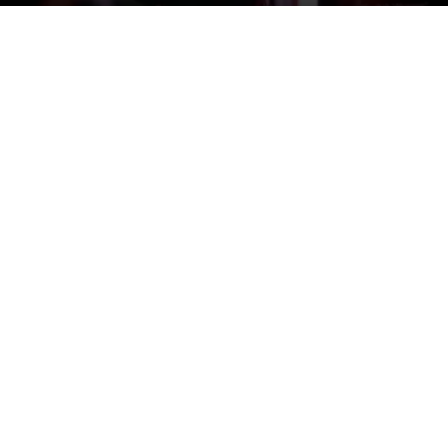
Par
Denny
-
16 janvier 2012
442
1