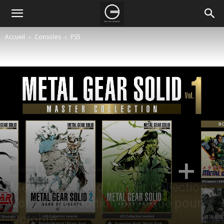
Accueil
Consoles
PS5
Consoles
PS5
Jeux Video
news
Switch
Xbox Series X|S
Metal Gear Solid Master Collection
Vol.1 – une édition physique pour
Octobre