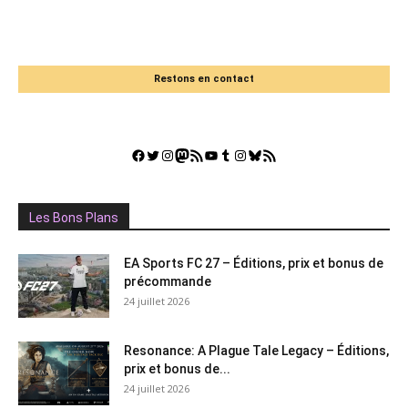
Restons en contact
Facebook
Twitter
Instagram
Mastodon
Flux RSS
YouTube
Tumblr
Instagram
Bluesky
GestGame
Les Bons Plans
EA Sports FC 27 – Éditions, prix et bonus de
précommande
24 juillet 2026
Resonance: A Plague Tale Legacy – Éditions,
prix et bonus de...
24 juillet 2026