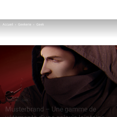
Accueil
Geekerie
Geek
Geekerie
Geek
Musterbrand – Une gamme de