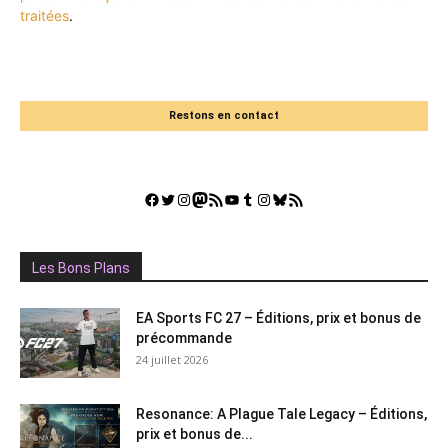
traitées
.
Restons en contact
Facebook
Twitter
Instagram
Mastodon
Flux RSS
YouTube
Tumblr
Instagram
Bluesky
GestGame
Les Bons Plans
EA Sports FC 27 – Éditions, prix et bonus de
précommande
24 juillet 2026
Resonance: A Plague Tale Legacy – Éditions,
prix et bonus de...