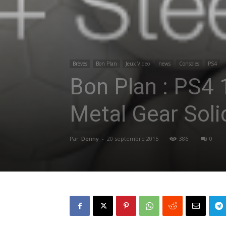
Brèves
Bon Plan
Jeux Video
news
Consoles
PS4
Bon Plan : PS4 
Metal Gear Soli
Par
Denny
-
20 septembre 2015
386
0