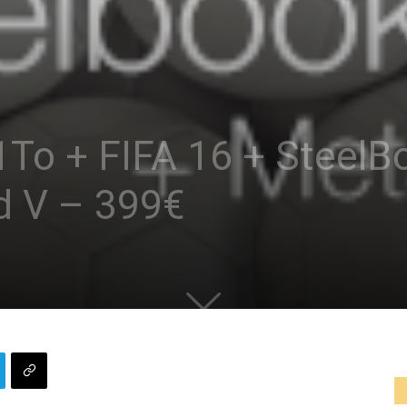
1To + FIFA 16 + SteelBo
d V – 399€