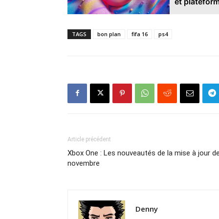
et platefor
TAGS
bon plan
fifa 16
ps4
Article précédent
Xbox One : Les nouveautés de la mise à jour d
novembre
Denny