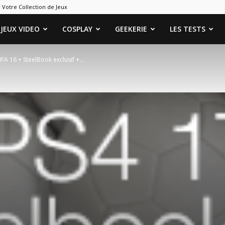
 Votre Collection de Jeux
ames
JEUX VIDEO
COSPLAY
GEEKERIE
LES TESTS
FA 16 + SteelBook exclusif +...
eeks