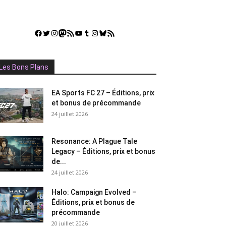
Facebook
Twitter
Instagram
Mastodon
Flux RSS
YouTube
Tumblr
Instagram
Bluesky
GestGame
Les Bons Plans
EA Sports FC 27 – Éditions, prix
et bonus de précommande
24 juillet 2026
Resonance: A Plague Tale
Legacy – Éditions, prix et bonus
de...
24 juillet 2026
Halo: Campaign Evolved –
Éditions, prix et bonus de
précommande
20 juillet 2026