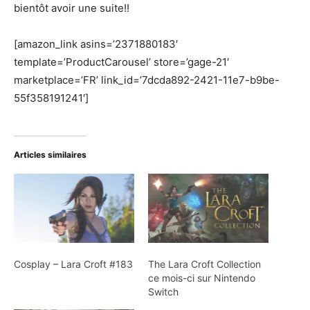
bientôt avoir une suite!!
[amazon_link asins=’2371880183′
template=’ProductCarousel’ store=’gage-21′
marketplace=’FR’ link_id=’7dcda892-2421-11e7-b9be-
55f358191241′]
Articles similaires
Cosplay – Lara Croft #183
The Lara Croft Collection
ce mois-ci sur Nintendo
Switch