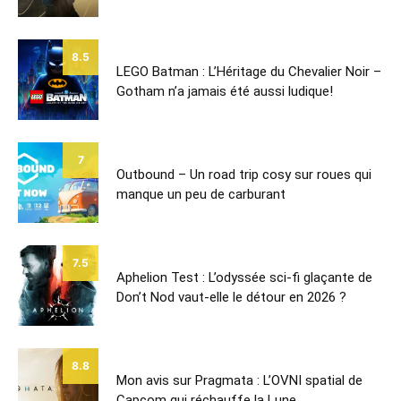
8.5
LEGO Batman : L’Héritage du Chevalier Noir –
Gotham n’a jamais été aussi ludique!
7
Outbound – Un road trip cosy sur roues qui
manque un peu de carburant
7.5
Aphelion Test : L’odyssée sci-fi glaçante de
Don’t Nod vaut-elle le détour en 2026 ?
8.8
Mon avis sur Pragmata : L’OVNI spatial de
Capcom qui réchauffe la Lune