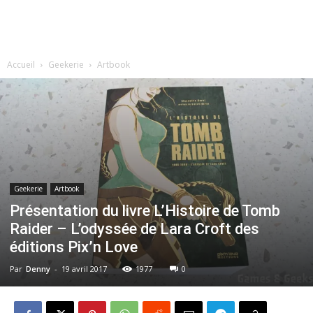
Accueil
Geekerie
Artbook
Geekerie
Artbook
Présentation du livre L’Histoire de Tomb
Raider – L’odyssée de Lara Croft des
éditions Pix’n Love
Par
Denny
-
19 avril 2017
1977
0