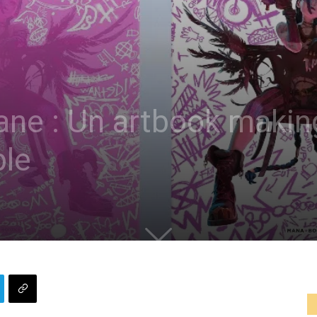
ane : Un artbook makin
ble