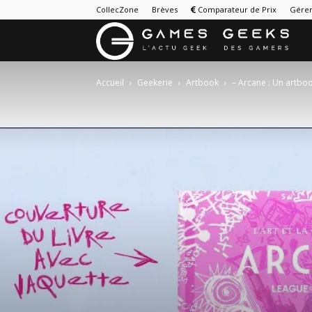
CollecZone
Brèves
Comparateur de Prix
Gérer
G
&
Accueil
Geekerie
Artbook
– Arcane : Un artbo
G