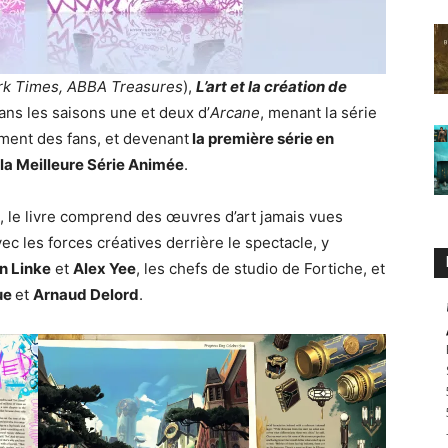
k Times, ABBA Treasures
),
L’art et la création de
dans les saisons une et deux d’
Arcane
, menant la série
ement des fans, et devenant
la première série en
la Meilleure Série Animée
.
, le livre comprend des œuvres d’art jamais vues
c les forces créatives derrière le spectacle, y
an Linke
et
Alex Yee
, les chefs de studio de Fortiche, et
ue
et
Arnaud Delord
.