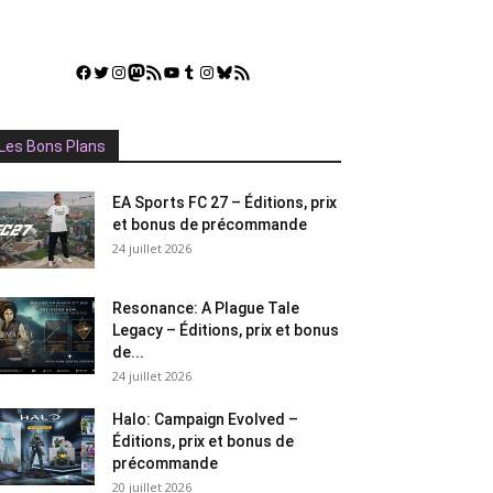
Facebook
Twitter
Instagram
Mastodon
Flux RSS
YouTube
Tumblr
Instagram
Bluesky
GestGame
Les Bons Plans
EA Sports FC 27 – Éditions, prix
et bonus de précommande
24 juillet 2026
Resonance: A Plague Tale
Legacy – Éditions, prix et bonus
de...
24 juillet 2026
Halo: Campaign Evolved –
Éditions, prix et bonus de
précommande
20 juillet 2026