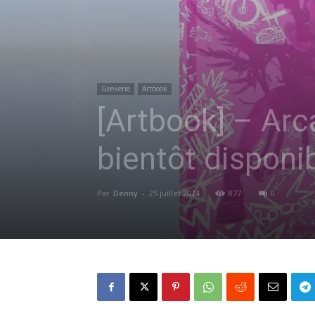
Geekerie
Artbook
[Artbook] – Arc
bientôt disponi
Par
Denny
-
25 juillet 2024
877
0