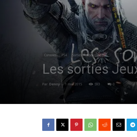
Consoles
PS4
Sorties
Xbox One
Les sorties Jeu
Par
Denny
-
1 mai 2015
593
0