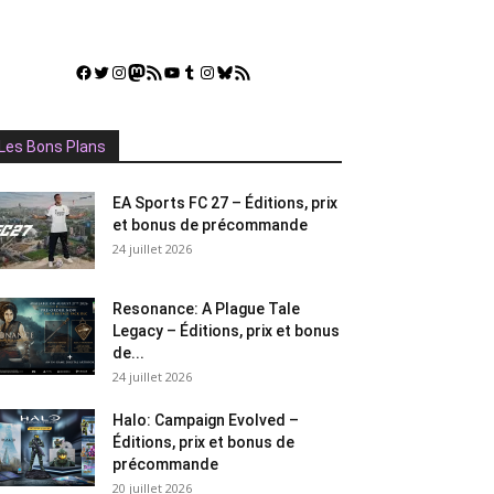
Facebook
Twitter
Instagram
Mastodon
Flux RSS
YouTube
Tumblr
Instagram
Bluesky
GestGame
Les Bons Plans
EA Sports FC 27 – Éditions, prix
et bonus de précommande
24 juillet 2026
Resonance: A Plague Tale
Legacy – Éditions, prix et bonus
de...
24 juillet 2026
Halo: Campaign Evolved –
Éditions, prix et bonus de
précommande
20 juillet 2026