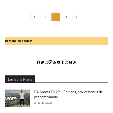
2
3
4
Restons en contact
Facebook
Twitter
Instagram
Mastodon
Flux RSS
YouTube
Tumblr
Instagram
Bluesky
GestGame
Les Bons Plans
EA Sports FC 27 – Éditions, prix et bonus de
précommande
24 juillet 2026