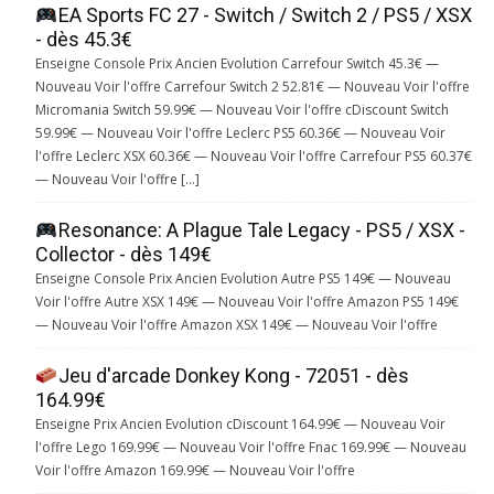
EA Sports FC 27 - Switch / Switch 2 / PS5 / XSX
- dès 45.3€
Enseigne Console Prix Ancien Evolution Carrefour Switch 45.3€ —
Nouveau Voir l'offre Carrefour Switch 2 52.81€ — Nouveau Voir l'offre
Micromania Switch 59.99€ — Nouveau Voir l'offre cDiscount Switch
59.99€ — Nouveau Voir l'offre Leclerc PS5 60.36€ — Nouveau Voir
l'offre Leclerc XSX 60.36€ — Nouveau Voir l'offre Carrefour PS5 60.37€
— Nouveau Voir l'offre […]
Resonance: A Plague Tale Legacy - PS5 / XSX -
Collector - dès 149€
Enseigne Console Prix Ancien Evolution Autre PS5 149€ — Nouveau
Voir l'offre Autre XSX 149€ — Nouveau Voir l'offre Amazon PS5 149€
— Nouveau Voir l'offre Amazon XSX 149€ — Nouveau Voir l'offre
Jeu d'arcade Donkey Kong - 72051 - dès
164.99€
Enseigne Prix Ancien Evolution cDiscount 164.99€ — Nouveau Voir
l'offre Lego 169.99€ — Nouveau Voir l'offre Fnac 169.99€ — Nouveau
Voir l'offre Amazon 169.99€ — Nouveau Voir l'offre