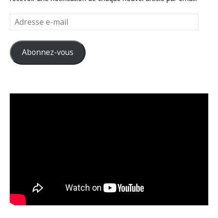
Adresse
e-
mail
Abonnez-vous