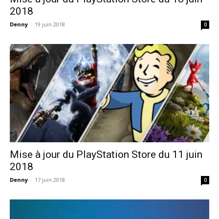
2018
Denny
-
19 juin 2018
0
Mise à jour du PlayStation Store du 11 juin
2018
Denny
-
17 juin 2018
0