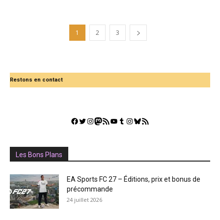
1
2
3
Restons en contact
Facebook
Twitter
Instagram
Mastodon
Flux RSS
YouTube
Tumblr
Instagram
Bluesky
GestGame
Les Bons Plans
EA Sports FC 27 – Éditions, prix et bonus de
précommande
24 juillet 2026