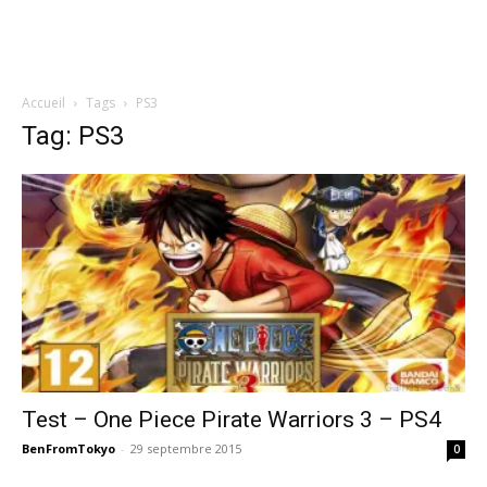
Accueil
Tags
PS3
Tag: PS3
Test – One Piece Pirate Warriors 3 – PS4
BenFromTokyo
-
29 septembre 2015
0