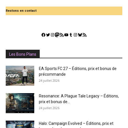
Restons en contact
Facebook
Twitter
Instagram
Mastodon
Flux RSS
YouTube
Tumblr
Instagram
Bluesky
GestGame
Les Bons Plans
EA Sports FC 27 – Éditions, prix et bonus de
précommande
24 juillet 2026
Resonance: A Plague Tale Legacy – Éditions,
prix et bonus de...
24 juillet 2026
Halo: Campaign Evolved – Éditions, prix et