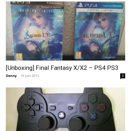
[Unboxing] Final Fantasy X/X2 – PS4 PS3
Denny
-
19 juin 2015
0