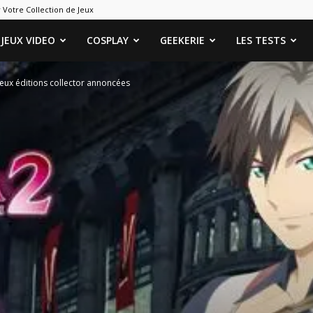
 Votre Collection de Jeux
ames
JEUX VIDEO
COSPLAY
GEEKERIE
LES TESTS
: deux éditions collector annoncées
eeks