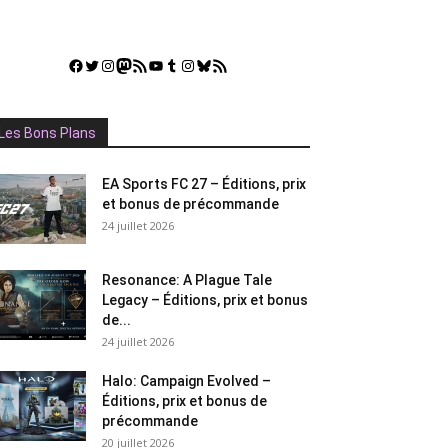
Facebook
Twitter
Instagram
Mastodon
Flux RSS
YouTube
Tumblr
Instagram
Bluesky
GestGame
Les Bons Plans
EA Sports FC 27 – Éditions, prix
et bonus de précommande
24 juillet 2026
Resonance: A Plague Tale
Legacy – Éditions, prix et bonus
de...
24 juillet 2026
Halo: Campaign Evolved –
Éditions, prix et bonus de
précommande
20 juillet 2026