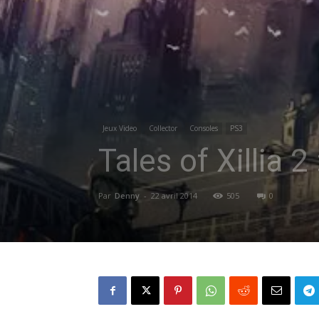
Jeux Video
Collector
Consoles
PS3
Tales of Xillia 
Par
Denny
-
22 avril 2014
505
0