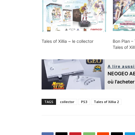
Tales of Xillia ~ le collector
Bon Plan – T
Tales of Xi
A lire aussi
NEOGEO AES+
où l'acheter
TAGS
collector
PS3
Tales of Xillia 2