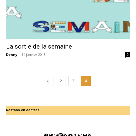
La sortie de la semaine
Denny
-
14 janvier 2013
0
2
3
4
Restons en contact
Facebook
Twitter
Instagram
Mastodon
Flux RSS
YouTube
Tumblr
Instagram
Bluesky
GestGame