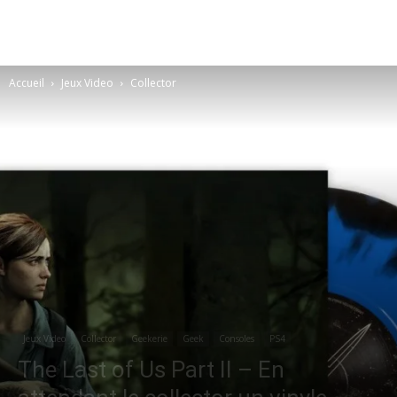
Accueil
Jeux Video
Collector
Jeux Video
Collector
Geekerie
Geek
Consoles
PS4
The Last of Us Part II – En