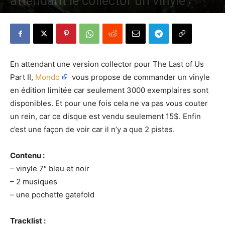
attendant le collector un vinyle
Par
Denny
-
13 juin 2018
1327
0
En attendant une version collector pour The Last of Us
Part II,
Mondo
vous propose de commander un vinyle
en édition limitée car seulement 3000 exemplaires sont
disponibles. Et pour une fois cela ne va pas vous couter
un rein, car ce disque est vendu seulement 15$. Enfin
c’est une façon de voir car il n’y a que 2 pistes.
Contenu :
– vinyle 7″ bleu et noir
– 2 musiques
– une pochette gatefold
Tracklist :