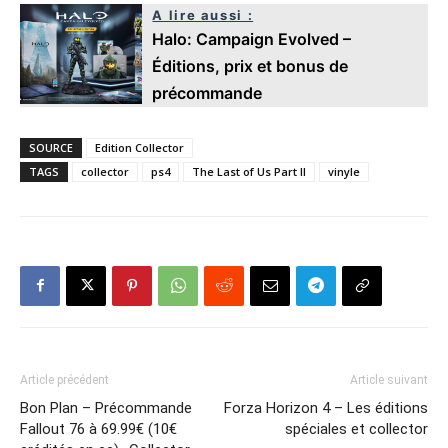
A lire aussi :
Halo: Campaign Evolved –
Éditions, prix et bonus de
précommande
SOURCE
Edition Collector
TAGS
collector
ps4
The Last of Us Part II
vinyle
Article précédent
Article suivant
Bon Plan – Précommande
Forza Horizon 4 – Les éditions
Fallout 76 à 69.99€ (10€
spéciales et collector