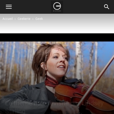
Accueil
Geekerie
Geek
Geekerie
Geek
Le thème halo revisité par Lindsey
Stirling