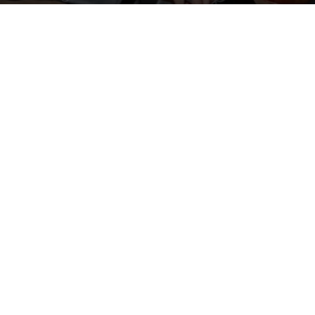
Par
Denny
-
27 mai 2013
527
0