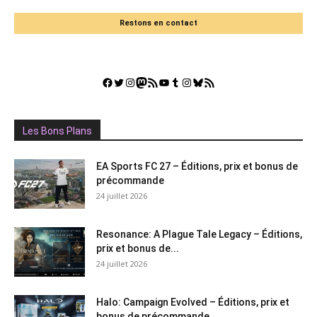
Restons en contact
Facebook
Twitter
Instagram
Mastodon
Flux RSS
YouTube
Tumblr
Instagram
Bluesky
GestGame
Les Bons Plans
EA Sports FC 27 – Éditions, prix et bonus de
précommande
24 juillet 2026
Resonance: A Plague Tale Legacy – Éditions,
prix et bonus de...
24 juillet 2026
Halo: Campaign Evolved – Éditions, prix et
bonus de précommande